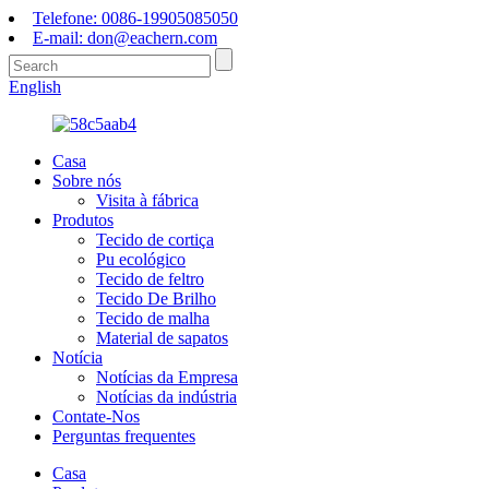
Telefone: 0086-19905085050
E-mail: don@eachern.com
English
Casa
Sobre nós
Visita à fábrica
Produtos
Tecido de cortiça
Pu ecológico
Tecido de feltro
Tecido De Brilho
Tecido de malha
Material de sapatos
Notícia
Notícias da Empresa
Notícias da indústria
Contate-Nos
Perguntas frequentes
Casa