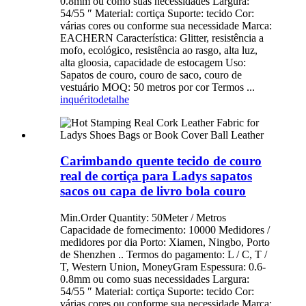
0.8mm ou como suas necessidades Largura:
54/55 ″ Material: cortiça Suporte: tecido Cor:
várias cores ou conforme sua necessidade Marca:
EACHERN Característica: Glitter, resistência a
mofo, ecológico, resistência ao rasgo, alta luz,
alta gloosia, capacidade de estocagem Uso:
Sapatos de couro, couro de saco, couro de
vestuário MOQ: 50 metros por cor Termos ...
inquérito
detalhe
Carimbando quente tecido de couro
real de cortiça para Ladys sapatos
sacos ou capa de livro bola couro
Min.Order Quantity: 50Meter / Metros
Capacidade de fornecimento: 10000 Medidores /
medidores por dia Porto: Xiamen, Ningbo, Porto
de Shenzhen .. Termos do pagamento: L / C, T /
T, Western Union, MoneyGram Espessura: 0.6-
0.8mm ou como suas necessidades Largura:
54/55 ″ Material: cortiça Suporte: tecido Cor:
várias cores ou conforme sua necessidade Marca: