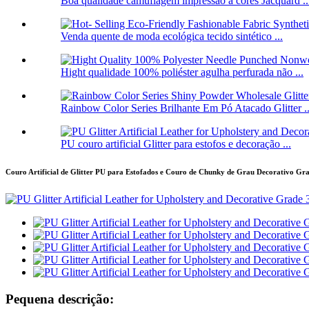
Boa qualidade camuflagem impressão a cores Jacquard ..
Venda quente de moda ecológica tecido sintético ...
Hight qualidade 100% poliéster agulha perfurada não ...
Rainbow Color Series Brilhante Em Pó Atacado Glitter ..
PU couro artificial Glitter para estofos e decoração ...
Couro Artificial de Glitter PU para Estofados e Couro de Chunky de Grau Decorativo Gr
Pequena descrição: