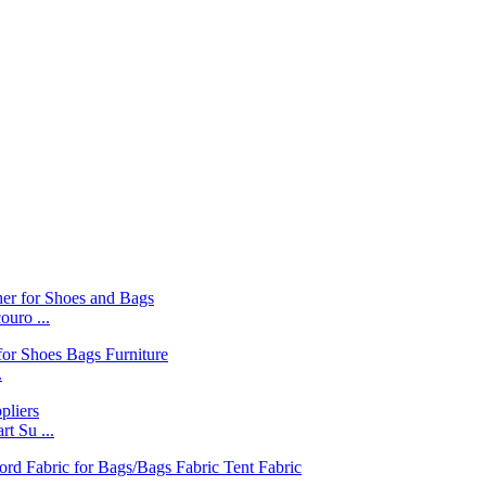
uro ...
.
t Su ...