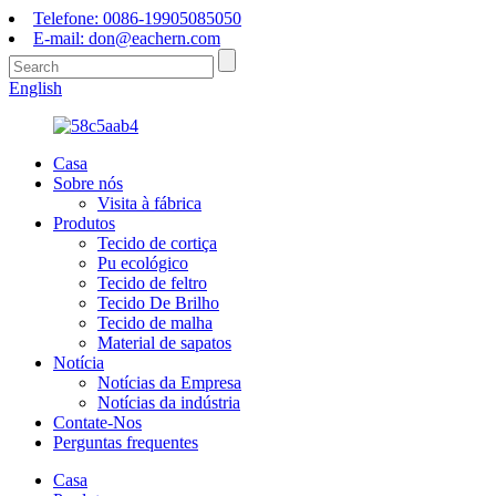
Telefone: 0086-19905085050
E-mail: don@eachern.com
English
Casa
Sobre nós
Visita à fábrica
Produtos
Tecido de cortiça
Pu ecológico
Tecido de feltro
Tecido De Brilho
Tecido de malha
Material de sapatos
Notícia
Notícias da Empresa
Notícias da indústria
Contate-Nos
Perguntas frequentes
Casa